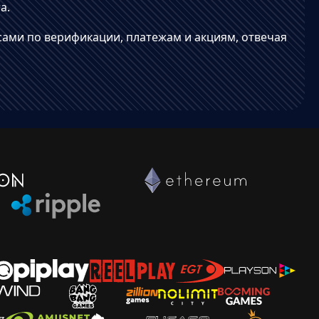
а.
сами по верификации, платежам и акциям, отвечая