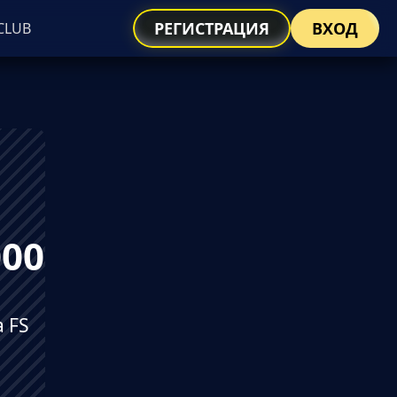
РЕГИСТРАЦИЯ
ВХОД
CLUB
00
 FS