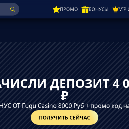
ПРОМО
БОНУСЫ
VIP 
АЧИСЛИ ДЕПОЗИТ 4 0
₽
НУС ОТ Fugu Casino 8000 Руб + промо код на
ПОЛУЧИТЬ СЕЙЧАС