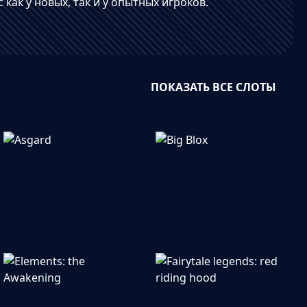
ак у новых, так и у опытных игроков.
ПОКАЗАТЬ ВСЕ СЛОТЫ