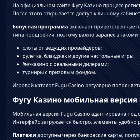
На официальном сайте Фугу Казино процесс регистр
После этого открывается доступ к личному кабин
Бонусная программа
включает приветственные па
типа поощрения, поэтому важно заранее знакомит
слоты от ведущих провайдеров;
рулетка, блэкджек и другие настольные игры;
live
-казино с реальными дилерами;
турниры с призовым фондом.
Игровой каталог Fugu Casino регулярно пополняет
Фугу Казино мобильная версия
Мобильная версия Fugu Casino адаптирована под с
Интерфейс загружается быстро, элементы удобно 
Платежи
доступны через банковские карты, попу