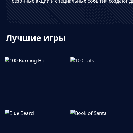
сезонные акции и специальные события создают ди
Лучшие игры