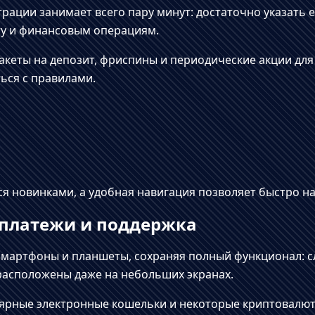
ации занимает всего пару минут: достаточно указать e-
ету и финансовым операциям.
кеты на депозит, фриспины и периодические акции для 
ься с правилами.
ся новинками, а удобная навигация позволяет быстро на
 платежи и поддержка
мартфоны и планшеты, сохраняя полный функционал: сл
расположены даже на небольших экранах.
лярные электронные кошельки и некоторые криптовалю